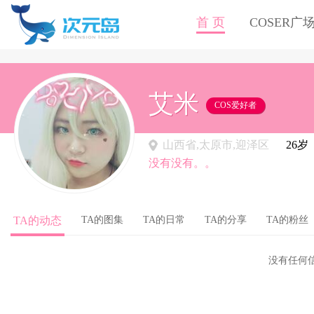
首 页
COSER广
艾米
COS爱好者
山西省,太原市,迎泽区
26岁
没有没有。。
TA的动态
TA的图集
TA的日常
TA的分享
TA的粉丝
没有任何