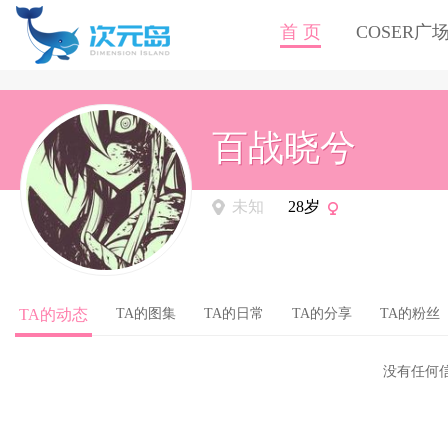
首 页
COSER广
百战晓兮
未知
28岁
TA的动态
TA的图集
TA的日常
TA的分享
TA的粉丝
没有任何