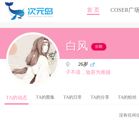
首 页
COSER广
白风
后期
26岁
子不语，妆容为谁描
TA的动态
TA的图集
TA的日常
TA的分享
TA的粉丝
没有任何