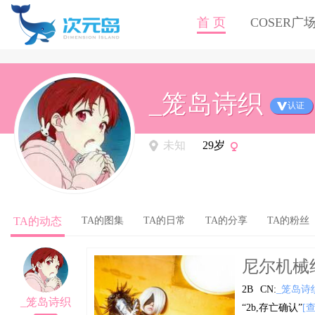
首 页
COSER广
_笼岛诗织
认证
未知
29岁
TA的动态
TA的图集
TA的日常
TA的分享
TA的粉丝
尼尔机械纪元
2B
CN:
_笼岛诗
_笼岛诗织
“2b,存亡确认”
[