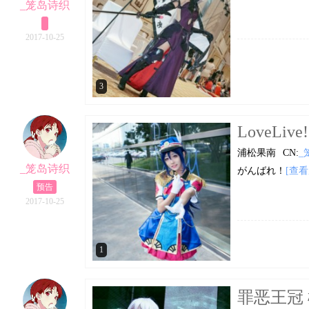
_笼岛诗织
2017-10-25
3
LoveLive!
浦松果南
CN:
_
_笼岛诗织
がんばれ！
[查看
预告
2017-10-25
1
罪恶王冠 