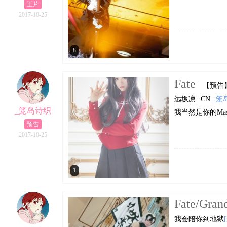
正片
2017-10-25
8
Fate
【预告
远坂凛
CN:
_笼
_笼岛诗织
我当然是你的Mast
预告
2017-10-25
1
Fate/Gran
我会陪你到地狱