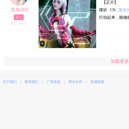
【正片】
_笼岛诗织
楪祈
CN:
_笼岛
正片
行动起来，能做
2017-10-25
6
加载更多
关于我们
|
联系我们
|
广告投放
|
商业合作
|
友情链接