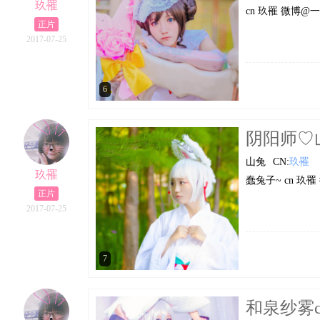
玖罹
cn 玖罹 微博
正片
2017-07-25
6
阴阳师♡山兔
山兔
CN:
玖罹
玖罹
蠢兔子~ cn 玖
正片
2017-07-25
7
和泉纱雾co