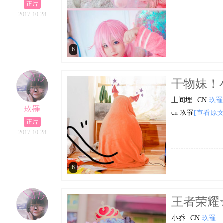
正片
2017-10-28
6
干物妹！小埋
土间埋
CN:
玖罹
玖罹
cn 玖罹
[查看原文
正片
2017-10-28
6
王者荣耀☆
小乔
CN:
玖罹