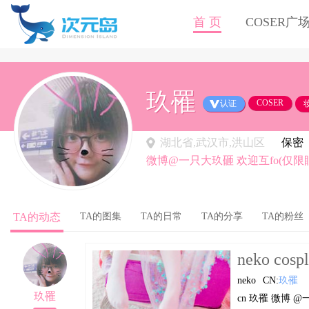
首 页
COSER广
玖罹
COSER
认证
湖北省,武汉市,洪山区
保密
微博@一只大玖砸 欢迎互fo(仅限
TA的动态
TA的图集
TA的日常
TA的分享
TA的粉丝
neko cosp
neko
CN:
玖罹
玖罹
cn 玖罹 微博