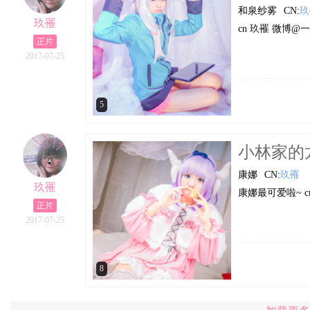
和泉纱雾
CN:
玖
玖罹
cn 玖罹 微博@
正片
2017-07-25
5
小林家的龙
康娜
CN:
玖罹
玖罹
康娜最可爱啦~ 
正片
2017-07-25
8