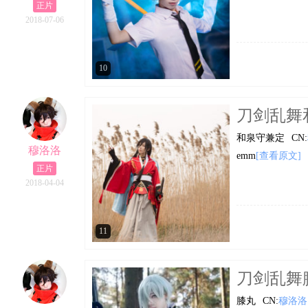
正片
2018-07-06
10
刀剑乱舞和
和泉守兼定
CN:
穆洛洛
emm
[查看原文]
正片
2018-04-04
11
刀剑乱舞膝丸
膝丸
CN:
穆洛洛