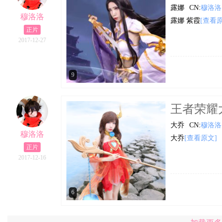
露娜
CN:
穆洛洛
穆洛洛
露娜 紫霞
[查看原
正片
2017-12-27
9
王者荣耀大
大乔
CN:
穆洛洛
穆洛洛
大乔
[查看原文]
正片
2017-12-16
6