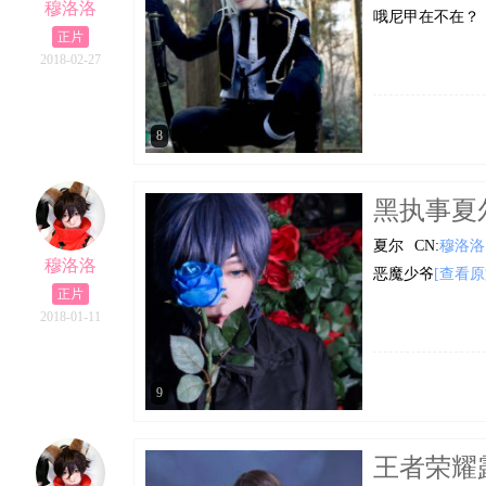
穆洛洛
哦尼甲在不在？
正片
2018-02-27
8
黑执事夏尔C
夏尔
CN:
穆洛洛
穆洛洛
恶魔少爷
[查看原
正片
2018-01-11
9
王者荣耀露娜