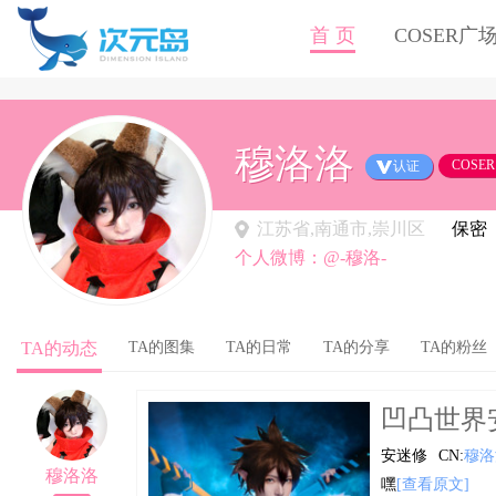
首 页
COSER广
穆洛洛
COSER
认证
江苏省,南通市,崇川区
保密
个人微博：@-穆洛-
TA的动态
TA的图集
TA的日常
TA的分享
TA的粉丝
凹凸世界安
安迷修
CN:
穆洛
穆洛洛
嘿
[查看原文]