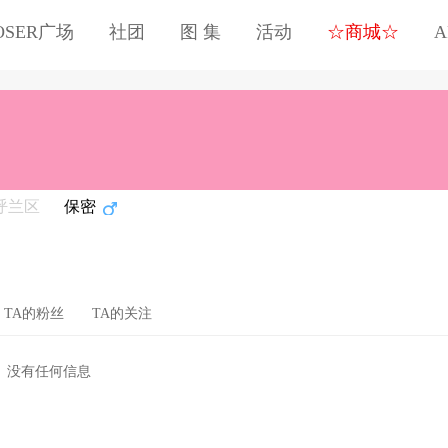
OSER广场
社团
图 集
活动
☆商城☆
A
呼兰区
保密
TA的粉丝
TA的关注
没有任何信息