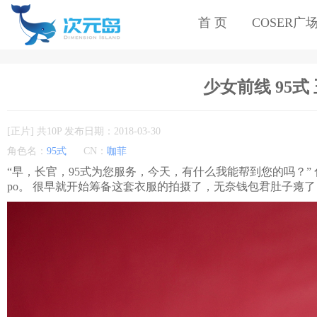
首 页
COSER广
少女前线 95式 玉
[正片] 共10P 发布日期：2018-03-30
角色名：
95式
CN：
咖菲
“早，长官，95式为您服务，今天，有什么我能帮到您的吗？” 化
po。 很早就开始筹备这套衣服的拍摄了，无奈钱包君肚子瘪了，