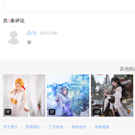
共
0
条评论
白与
2019-12-09
够
其他热
9P
6P
10P
关于我们
|
联系我们
|
广告投放
|
商业合作
|
友情链接