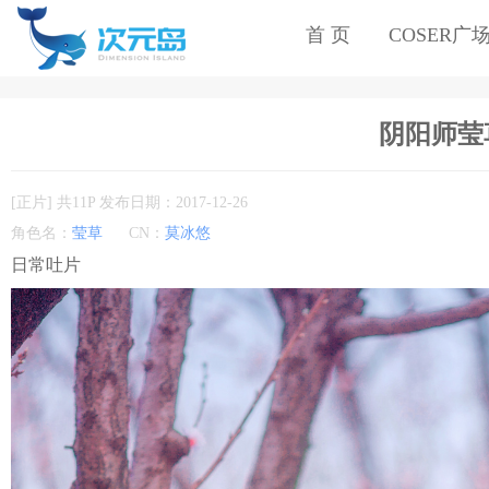
首 页
COSER广
阴阳师莹草c
[正片] 共11P 发布日期：2017-12-26
角色名：
莹草
CN：
莫冰悠
日常吐片