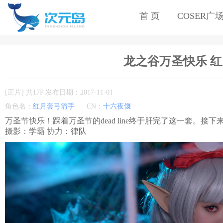
首 页
COSER广
龙之谷万圣快乐 红月
[正片] 共17P 发布日期：2017-11-01
角色名：
红月套弓箭手
CN：
十六夜儛
万圣节快乐！踩着万圣节的dead line终于肝完了这一套。接下来，I
摄影：学霸 协力：律队