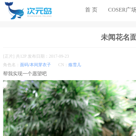
首 页
COSER广
未闻花名面码
[正片] 共12P 发布日期：2017-09-23
角色名：
面码/本间芽衣子
CN：
殇雪儿
帮我实现一个愿望吧