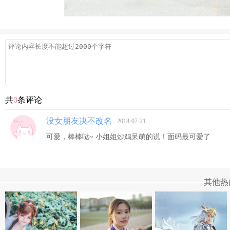
共
0
条评论
没女朋友决不改名
2018-07-21
可爱，棒棒哒~ 小姐姐炒鸡呆萌的说！面码最可爱了
其他热