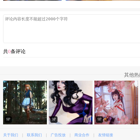
共
0
条评论
其他热
9P
9P
9P
关于我们
|
联系我们
|
广告投放
|
商业合作
|
友情链接