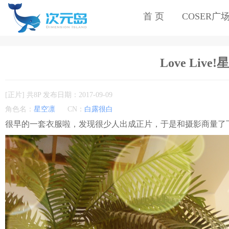
首 页
COSER广
Love Live!
[正片] 共8P 发布日期：2017-09-09
角色名：
星空凛
CN：
白露很白
很早的一套衣服啦，发现很少人出成正片，于是和摄影商量了