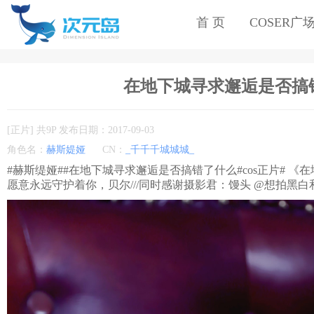
首 页
COSER广
在地下城寻求邂逅是否搞错了
[正片] 共9P 发布日期：2017-09-03
角色名：
赫斯媞娅
CN：
_千千千城城城_
#赫斯缇娅##在地下城寻求邂逅是否搞错了什么#cos正片# 
愿意永远守护着你，贝尔///同时感谢摄影君：馒头 @想拍黑白