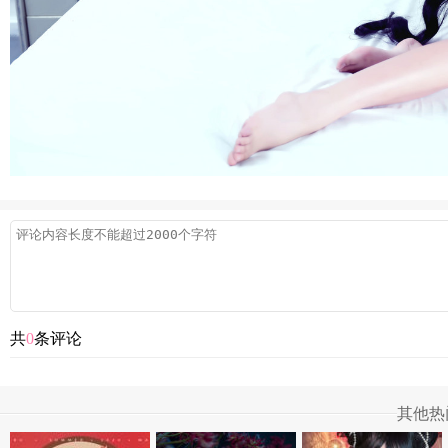
共
0
条评论
其他热