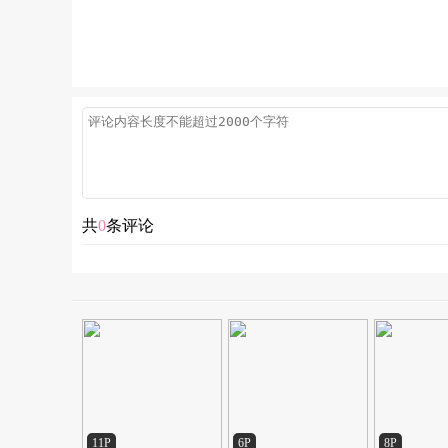
共
0
条评论
11P
6P
8P