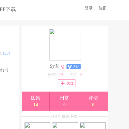
登录
|
注册
PP下载
:
4354
Sy君
认证
り···
粉丝
29
|
关注
6
关注
图集
日常
评论
14
0
0
TA的最近图集