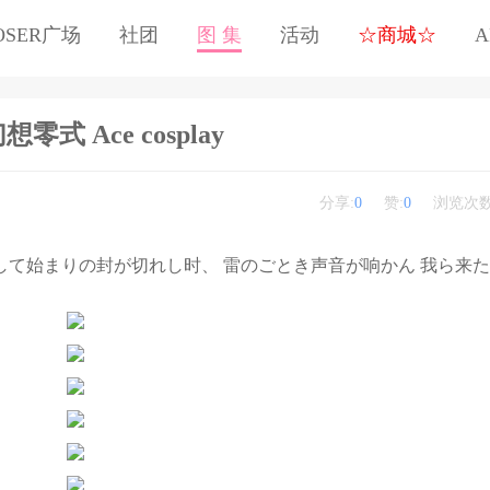
OSER广场
社团
图 集
活动
☆商城☆
A
零式 Ace cosplay
分享:
0
赞:
0
浏览次数
 そして始まりの封が切れし时、 雷のごとき声音が响かん 我ら来たれ