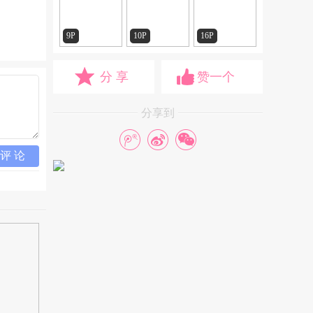
9P
10P
16P
分 享
赞一个
分享到
评 论