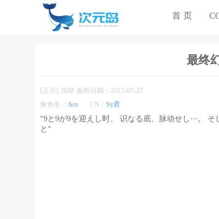
首 页
C
最终幻想
[正片] 共8P 发布日期：2017-07-27
角色名：
Ace
CN：
Sy君
"9と9が9を迎えし时、 识なる底、脉动せし···。
と"