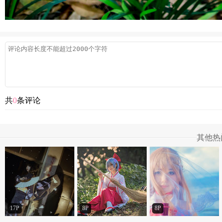
共
0
条评论
其他热
17P
8P
8P