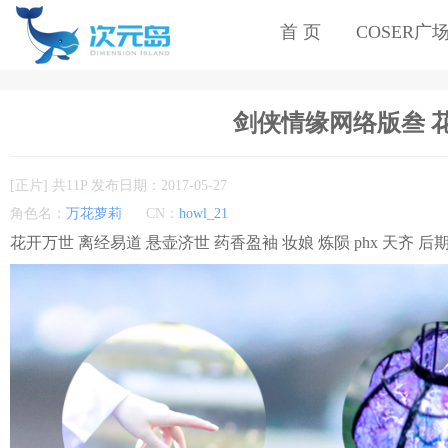
首 页
COSER广
剑侠情缘网络版叁 花萝
[正片] 共11P 发布日期：2017-05-27
角色名：
万花萝莉
CN：
howl_21
花开万世 离经易道 悬壶济世 药香盈袖 妆娘 炼陨 phx 天齐 后期