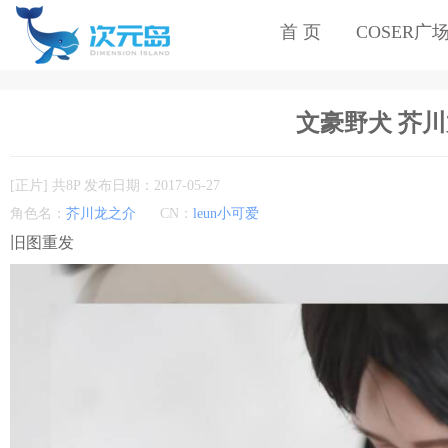
首 页
COSER广
文豪野犬 芥川龙
[正片] 共8P 发布日期：2017-05-27
角色名：
芥川龙之介
CN：
leun小可爱
旧图重发