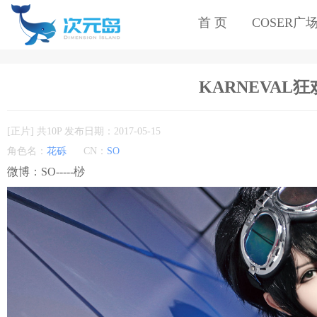
首 页
COSER广
KARNEVAL狂欢
[正片] 共10P 发布日期：2017-05-15
角色名：
花砾
CN：
SO
微博：SO-----桫