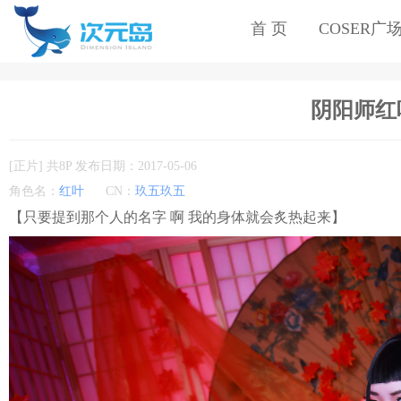
首 页
COSER广
阴阳师红叶c
[正片] 共8P 发布日期：2017-05-06
角色名：
红叶
CN：
玖五玖五
【只要提到那个人的名字 啊 我的身体就会炙热起来】