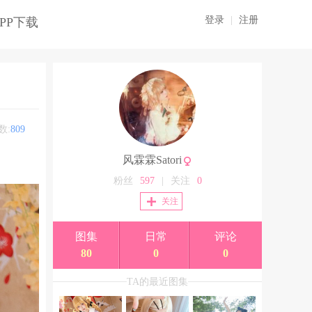
登录
|
注册
PP下载
数:
809
风霖霖Satori
粉丝
597
|
关注
0
关注
图集
日常
评论
80
0
0
TA的最近图集