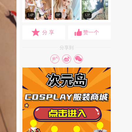
14P
9P
12P
分 享
赞一个
分享到