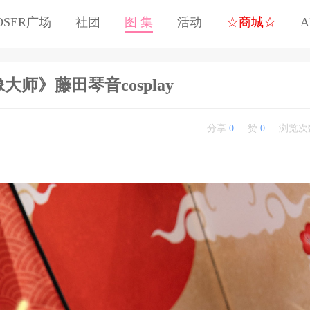
OSER广场
社团
图 集
活动
☆商城☆
A
师》藤田琴音 cosplay
分享:
0
赞:
0
浏览次