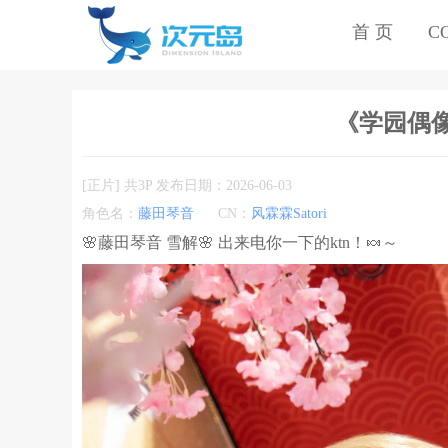
首 页
C
《学园偶像大
[正片] 共3P 发布日期：2026-06-03
角色名：
藤田琴音
CN：
风霖霖Satori
🌸藤田琴音 雪解🌸 出来电你一下的ktn！🍬～