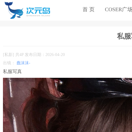
首 页
COSER广
私服
[私影] 共4P 发布日期：2026-04-20
出镜：
蠢沫沫-
私服写真