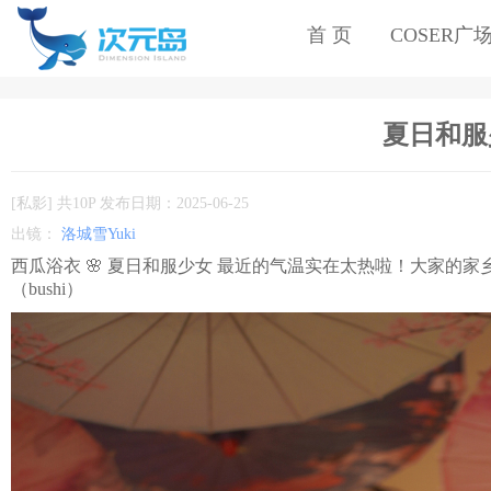
首 页
COSER广
夏日和服
[私影] 共10P 发布日期：2025-06-25
出镜：
洛城雪Yuki
西瓜浴衣 🌸 夏日和服少女 最近的气温实在太热啦！大家的
（bushi）