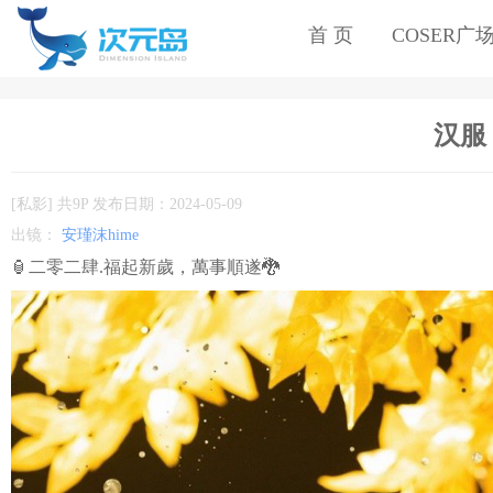
首 页
COSER广
汉服
[私影] 共9P 发布日期：2024-05-09
出镜：
安瑾沫hime
🏮二零二肆.福起新歲，萬事順遂🐉