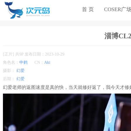
首 页
COSER广
淄博CL
[正片] 共9P 发布日期：2023-10-29
角色名：
申鹤
CN：
Aki
摄影：
幻爱
后期：
幻爱
幻爱老师的返图速度是真的快，当天就修好返了，我今天才修