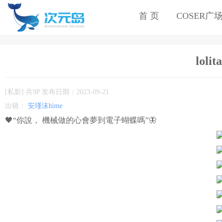
首 页
COSER广
loli
[私影] 共9P 发布日期：2023-09-21
出镜：
安瑾沫hime
🖤“你說， 機械做的心會夢到電子蝴蝶嗎”🦋