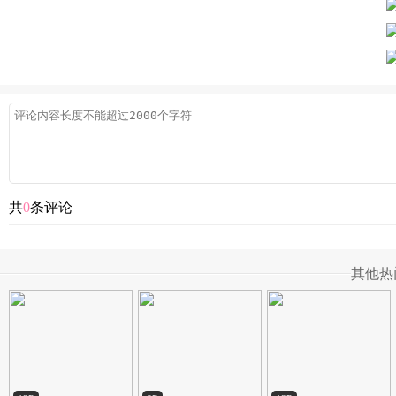
共
0
条评论
其他热