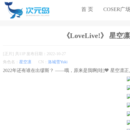
首 页
COSER广
《LoveLive!》 ​星空
[正片] 共11P 发布日期：2022-10-27
角色名：
​星空凛
CN：
洛城雪Yuki
2022年还有谁在出缪斯？ ——​哦，原来是我啊[哇] ​ 🧡 ​星空凛