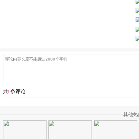
共
0
条评论
其他热