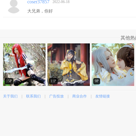
coser37857
2022-06-18
大兄弟，你好
其他热
15P
11P
9P
关于我们
|
联系我们
|
广告投放
|
商业合作
|
友情链接