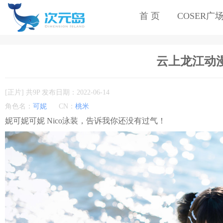
首 页
COSER广
云上龙江动漫
[正片] 共9P 发布日期：2022-06-14
角色名：
可妮
CN：
桃米
妮可妮可妮 Nico泳装，告诉我你还没有过气！