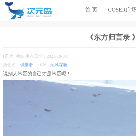
首 页
COSER广
《东方归言录 》琪
[正片] 共9P 发布日期：2021-10-08
角色名：
琪露诺
CN：
无风霖鹿
说别人笨蛋的自己才是笨蛋呢！