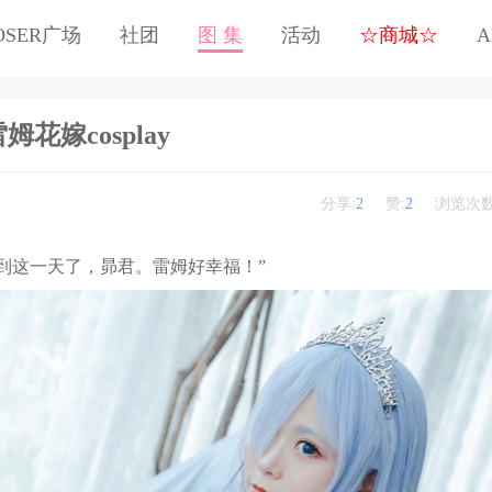
OSER广场
社团
图 集
活动
☆商城☆
A
姆花嫁cosplay
分享:
2
赞:
2
浏览次数
等到这一天了，昴君。雷姆好幸福！”