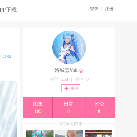
登录
|
注册
PP下载
:
4184
洛城雪Yuki
粉丝
258
|
关注
0
关注
图集
日常
评论
105
0
0
TA的最近图集