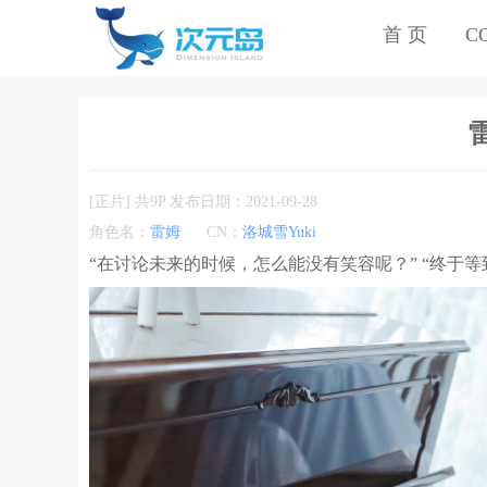
首 页
C
雷
[正片] 共9P 发布日期：2021-09-28
角色名：
雷姆
CN：
洛城雪Yuki
“在讨论未来的时候，怎么能没有笑容呢？” “终于