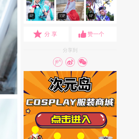
4P
15P
6P
分 享
赞一个
分享到