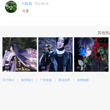
F叔叔
2022-04-30
可爱
其他热
10P
10P
9P
关于我们
|
联系我们
|
广告投放
|
商业合作
|
友情链接