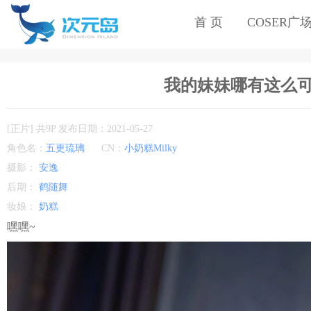
首 页
COSER广
我的妹妹哪有这么可爱 
[正片] 共9P 发布日期：2021-05-27
角色名：
五更琉璃
CN：
小奶糕Milky
摄影：
安逸
后期：
鹤随舞
妆娘：
奶糕
嘿嘿~