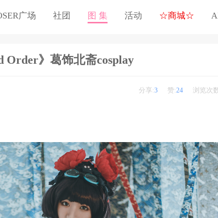
OSER广场
社团
图 集
活动
☆商城☆
A
nd Order》葛饰北斋cosplay
分享:
3
赞:
24
浏览次数