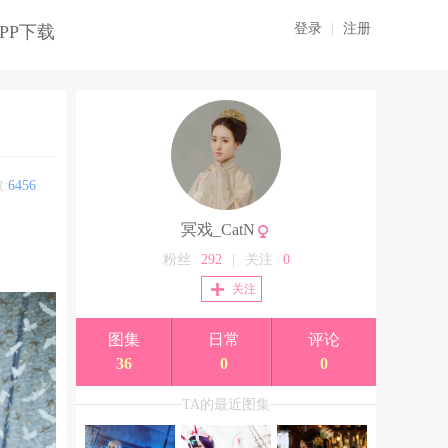
登录
|
注册
PP下载
:
6456
冥戏_CatN
粉丝
292
|
关注
0
关注
图集
日常
评论
36
0
0
TA的最近图集