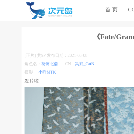
首 页
C
《Fate/Gra
[正片] 共9P 发布日期：2021-03-08
角色名：
葛饰北斋
CN：
冥戏_CatN
摄影：
小咩MTK
发片啦