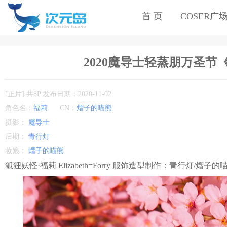
首 页
COSER广
2020魔导士轻蒸朋万圣节
[正片] 共8P 发布日期：2020-11-02
角色名：
福莉
CN：
熠子的喵熊
摄影：
魔导士
后期：
青行灯
妆娘：
熠子的喵熊
狐狸妖怪·福莉 Elizabeth=Forry 服饰造型制作：青行灯/熠