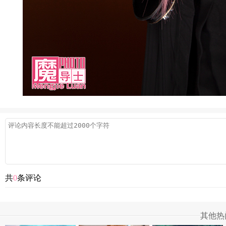
共
0
条评论
其他热