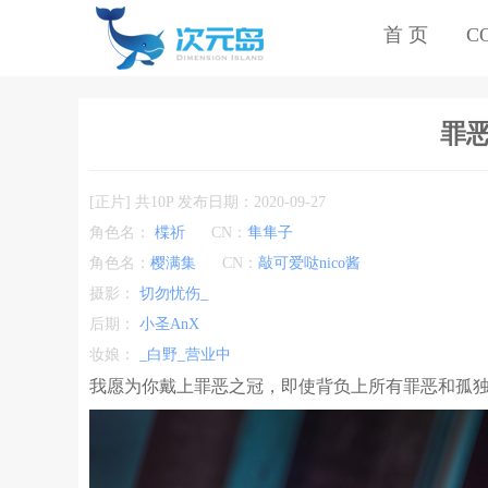
首 页
C
罪恶
[正片] 共10P 发布日期：2020-09-27
角色名：
楪祈
CN：
隼隼子
角色名：
樱满集
CN：
敲可爱哒nico酱
摄影：
切勿忧伤_
后期：
小圣AnX
妆娘：
_白野_营业中
我愿为你戴上罪恶之冠，即使背负上所有罪恶和孤