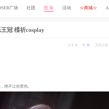
OSER广场
社团
图 集
活动
☆商城☆
A
王冠 楪祈cosplay
分享:
4
赞:
36
浏览次数
独，绝不让你受伤。