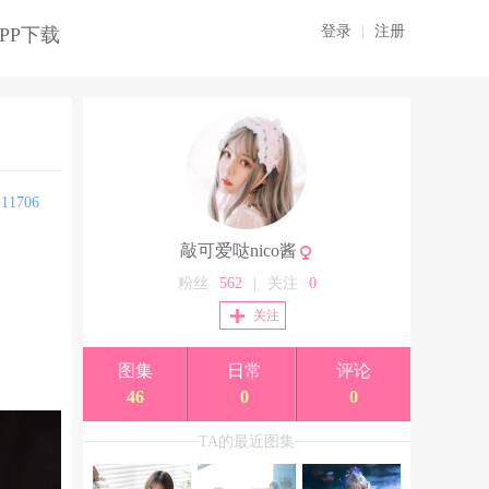
登录
|
注册
PP下载
:
11706
敲可爱哒nico酱
粉丝
562
|
关注
0
关注
图集
日常
评论
46
0
0
TA的最近图集