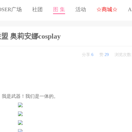
OSER广场
社团
图 集
活动
☆商城☆
A
盟 奥莉安娜cosplay
分享:
6
赞:
29
浏览次数
，我是武器！我们是一体的。