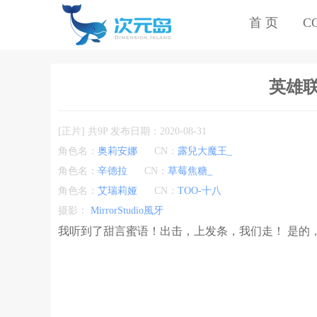
首 页
C
英雄联
[正片] 共9P 发布日期：2020-08-31
角色名：
奥莉安娜
CN：
露兒大魔王_
角色名：
辛德拉
CN：
草莓焦糖_
角色名：
艾瑞莉娅
CN：
TOO-十八
摄影：
MirrorStudio風牙
我听到了甜言蜜语！出击，上发条，我们走！ 是的