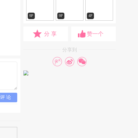
9P
9P
4P
分 享
赞一个
分享到
评 论