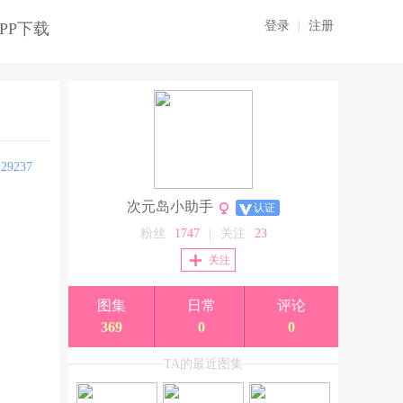
登录
|
注册
PP下载
:
29237
次元岛小助手
认证
粉丝
1747
|
关注
23
关注
图集
日常
评论
369
0
0
TA的最近图集