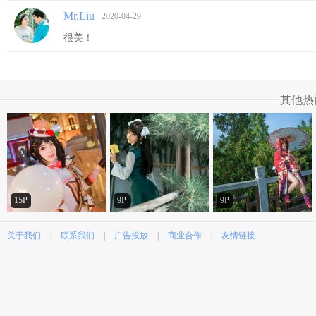
Mr.Liu
2020-04-29
很美！
其他热
15P
9P
9P
关于我们
|
联系我们
|
广告投放
|
商业合作
|
友情链接