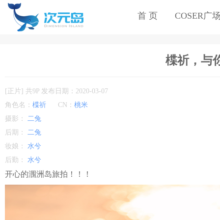
首 页
COSER广
楪祈，与
[正片] 共9P 发布日期：2020-03-07
角色名：
楪祈
CN：
桃米
摄影：
二兔
后期：
二兔
妆娘：
水兮
后勤：
水兮
开心的涠洲岛旅拍！！！