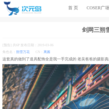
首 页
COSER广
剑网三朔
[预告] 共6P 发布日期：2019-03-06
角色名：
朔雪万花
CN：
离酱
这套真的做到了道具配饰全是我一手完成的 老吴爸爸的摄影真