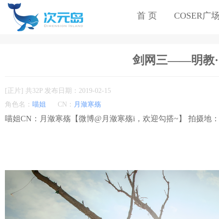
首 页
COSER广
剑网三——明教·秦
[正片] 共32P 发布日期：2019-02-15
角色名：
喵姐
CN：
月潋寒殇
喵姐CN：月潋寒殇【微博@月潋寒殇i，欢迎勾搭~】 拍摄地