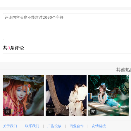
共
0
条评论
其他热
8P
9P
9P
关于我们
|
联系我们
|
广告投放
|
商业合作
|
友情链接