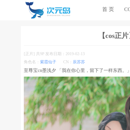
首 页
C
【cos正
[正片] 共9P 发布日期：2019-02-13
角色名：
紫霞仙子
CN：
辰苏苏
至尊宝cn墨浅夕 「我在你心里，留下了一样东西。