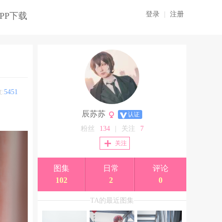
登录
|
注册
PP下载
:
5451
辰苏苏
认证
粉丝
134
|
关注
7
关注
图集
日常
评论
102
2
0
TA的最近图集