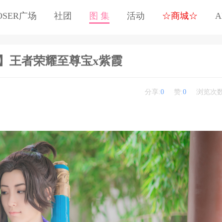
OSER广场
社团
图 集
活动
☆商城☆
A
片】王者荣耀至尊宝x紫霞
分享:
0
赞:
0
浏览次数
」