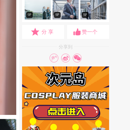
9P
9P
9P
分 享
赞一个
分享到