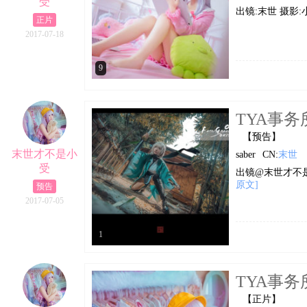
受
出镜:末世 摄影:
正片
2017-07-18
9
TYA事务所 
【预告】
末世才不是小
saber
CN:
末世
受
出镜@末世才不是
原文]
预告
2017-07-05
1
TYA事务
【正片】