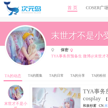
首 页
COSER广
末世才不是小
保密
TYA事务所预备生 微博@末世才
TA的动态
TA的图集
TA的日常
TA的分享
TA的粉丝
TYA事
cosplay
【
末世才不是小
和泉纱雾
CN:
末