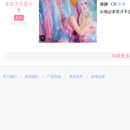
末世才不是小
康娜
CN:
末世
受
出镜@末世才不
正片
2017-07-05
9
加载更多
关于我们
|
联系我们
|
广告投放
|
商业合作
|
友情链接